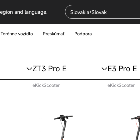
region and language.
Slovakia/Slovak
Terénne vozidlo
Preskúmať
Podpora
ZT3 Pro E
E3 Pro E
eKickScooter
eKickScooter