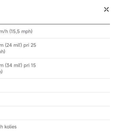
km/h (15,5 mph)
m (24 míľ) pri 25
ph)
m (34 míľ) pri 15
h)
h kolies