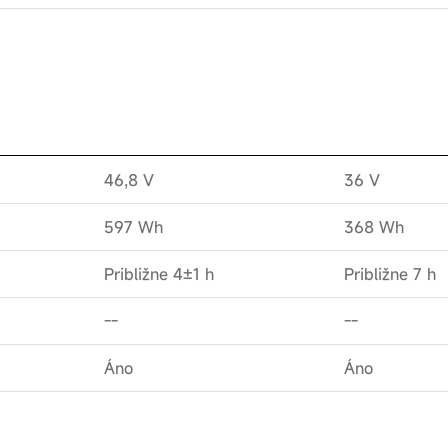
46,8 V
36 V
597 Wh
368 Wh
Približne 4±1 h
Približne 7 h
--
--
Áno
Áno