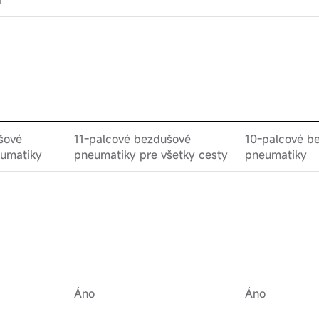
a
šové
11-palcové bezdušové
10-palcové b
umatiky
pneumatiky pre všetky cesty
pneumatiky
Áno
Áno