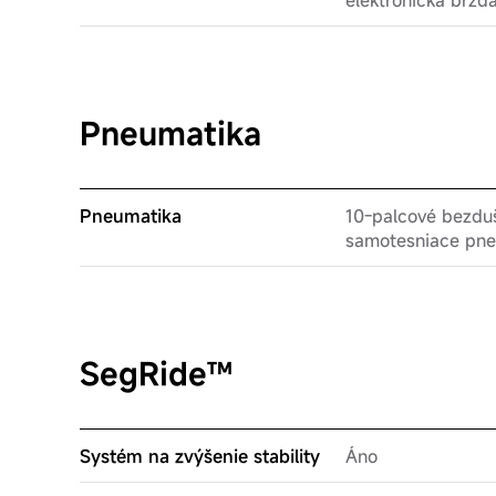
elektronická brzd
Pneumatika
Pneumatika
10-palcové bezdu
samotesniace pne
SegRide™
Systém na zvýšenie stability
Áno