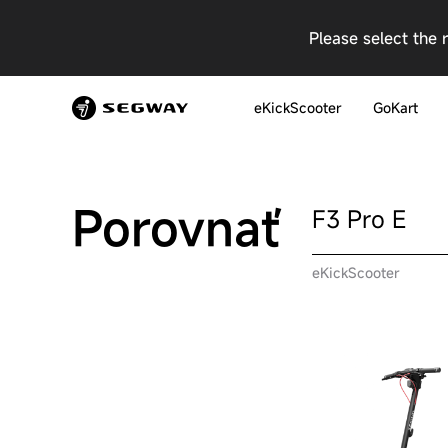
Please select the 
eKickScooter
GoKart
Porovnať
F3 Pro E
eKickScooter