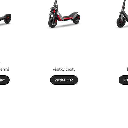
é
denná
Všetky cesty
viac
Zistite viac
Zis