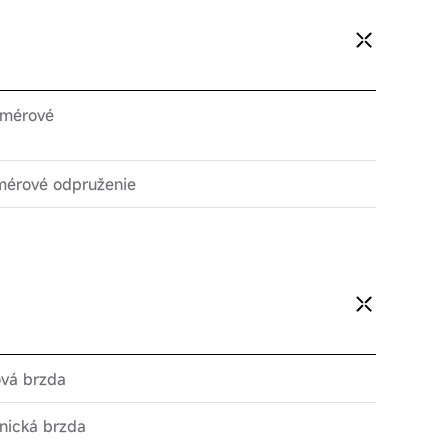
omérové
mérové odpruženie
vá brzda
nická brzda