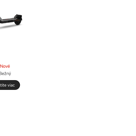
Nové
Bežný
tite viac