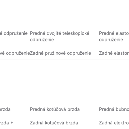
é odpruženie
Predné dvojité teleskopické
Predné elast
odpruženie
odpruženie
vé odpruženie
Zadné pružinové odpruženie
Zadné elasto
brzda
Predná kotúčová brzda
Predná bubno
rzda +
Zadná kotúčová brzda
Zadná elektro